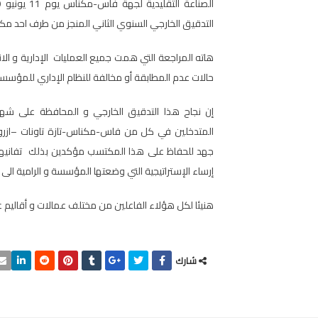
التدقيق الخارجي السنوي الثاني المنجز من طرف احد مكا
هاته المراجعة التي همت جميع العمليات الإدارية و الا
حالات عدم المطابقة أو مخالفة للنظام الإداري للمؤسسة
إن نجاح هذا التدقيق الخارجي و المحافظة على شه
المتدخلين في كل من فاس-مكناس-تازة تاونات –ازرو-
جهد للحفاظ على هذا المكتسب مؤكدين بذلك تفانيهم 
إرساء الإستراتيجية التي وضعتها المؤسسة و الرامية الى
هنيئا لكل هؤلاء الفاعلين من مختلف عمالات و أقاليم 
شارك