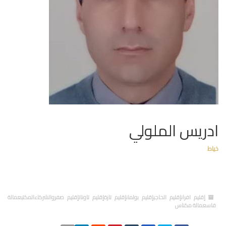
ادريس الملولي
خياط
إقليم افرانإقليم الحاجبإقليم بولمانإقليم تازةإقليم تاوناتإقليم صفروالشركاءالمكتبعمالة
فاسعمالة مكناس