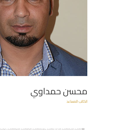
محسن حمداوي
الكاتب المساعد
إقليم افرانإقليم الحاجبإقليم بولمانإقليم تازةإقليم تاوناتإقليم 