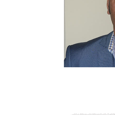
صفروالشركاءالمكتبعمالة فاسعمالة مكناس