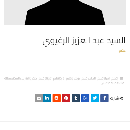
السيد عبد العزيز الرغيوي
عضو
إقليم افرانإقليم الحاجبإقليم بولمانإقليم تازةإقليم تاوناتإقليم صفروالشركاءالمكتبعمالة
فاسعمالة مكناس
شارك