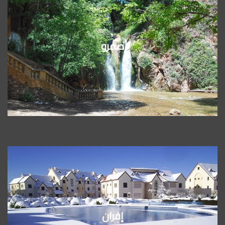
صفرو
إفران