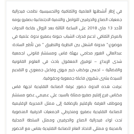
في إطار أنشطتها العلمية والثقافية والتحسيسية نظمت فيدرالية
جمعيات الصناع والحرفيين للتواصل والتنمية الاجتماعية بصفرو يومه
الأحد 13 ماي 2018 على الساعة الثالثة بعد الزوال بقاعة الندوات
بالمركز الثقافي لدعم قدرات الشباب حبونة بصفرو ندوة علمية في
موضوع:” مدونة الشغل بين النظرية والتطبيق ” من تأطير السادة:
عبدالعالي الغيور محامي بهيئة فاس ومستشار قانوني لجمعية
شدى الإبداع – توفيق المعقول باحث في العلوم القانونية
والقضائية – لحسن بوكطب خبير مهني وفاعل جمعوي و التقديم
للسيدة
بشرى شقرون فاعلة جمعوية وحقوقية.
عرفت هذه الندوة حضور غرفة الصناعة التقليدية لجهة فاس
مكناس فرع إقليم صفرو ممثلة بالسيد: علي عميمي عضو مستشار
وموظف الغرفة بالإقليم بالإضافة إلى ممثل المديرية الإقليمية
للصناعة التقليدية بصفرو ومنخرطي الجمعيات الحرفية المنضوية
تحت لواء فيدرالية الصناع والحرفيين وممثل السلطة المحلية
بالمدينة و ممثلي الاتحاد العام للصناعة التقليدية بفاس مع الحضور