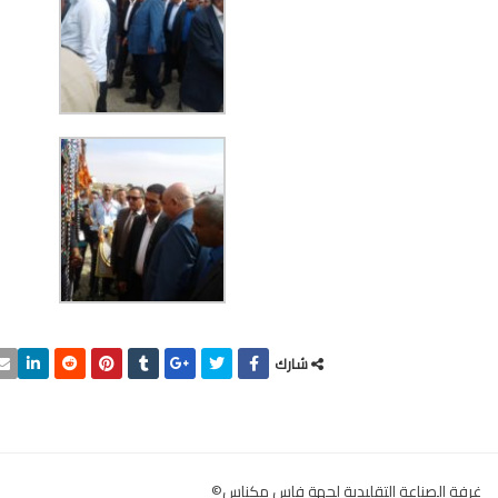
شارك
غرفة الصناعة التقليدية لجهة فاس مكناس©