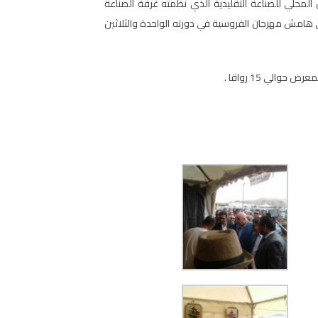
فعاليات المعرض المحلي للصناعة التقليدية الذي نظمته غرفة الصناعة
ى هامش مهرجان الفروسية في دورته الواحدة والثلاثين
الي 15 رواقا .