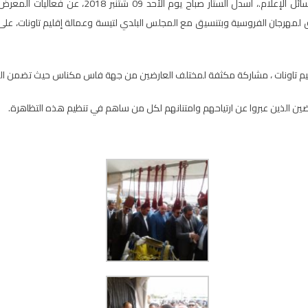
سائل الإعلام.، أسدل
الستا
ر
صباح
يو
م الأحد 09 شتنبر 2018، عن 
ق لمهرجان الفروسية وبتنسيق مع المجلس البلدي لتيسة وعمالة إقليم تاونات، عل
 تاونات ،
مشاركة
مكثفة
لمختلف
العارضين
من جهة فاس مكناس حيث تضمن المعرض حو
رضين الذين عبروا عن ارتياحهم وامتنانهم لكل من ساهم في تنظيم هذه التظاهرة.