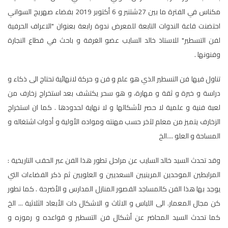
مكناس في الفترة ما بين 27شتنبر و 6 أكتوبر 2019 بفضاء صهريج السواني
احتضنت قاعة الندوات التابعة للمعرض ندوة رابعة بعنوان "الاعراف الحرفية
لفن التسطير" للاستاذ خالد السايب عضو الغرفة و باحث في قطاع النجارة
وفنونها .
تناول فيها فن التسطير الذي هو علم و فن و حركة لانهائية تحتاج الى ذكاء و
دراسة و خبرة و ثقة و مهارة، و هو سحر يكتشف بعد استخراج زخارف من
لعبة فنية و علمية لا حصر لأشكالها و لا نهاية لحدودها . كما ان استخراج
الزخارف يتميز من معلم لآخر حسب مهنته ومواده الأولية و أدوات اشتغاله و
المساحة و العلو ....الخ
وقد تحدث السيد خالد السايب عن مراحل تطور هذا الفن عبر الحقب التاريخية :
المرابطين الموحدين المرينيين السعديين و العلويين ثم ذكر الفضاءات التي
يوجد بها هذا الفن كالمساجد القصور المنازل المدارس و الأضرحة . كما تطور
كن مجال المعمار. الى اللباس و الاثاث و الاشكال ذات الأبعاد الثلاثية ... الخ
كما تحدث السيد المحاضر عن أشكال فن التسطير و قواعده و رموزه و