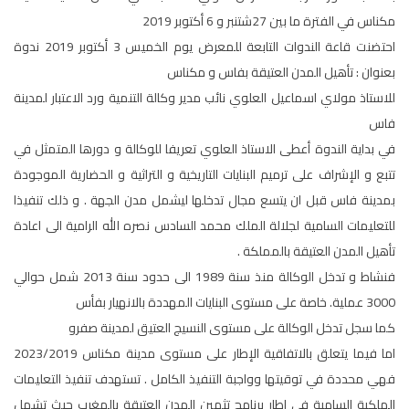
مكناس في الفترة ما بين 27شتنبر و 6 أكتوبر 2019
احتضنت قاعة الندوات التابعة للمعرض يوم الخميس 3 أكتوبر 2019 ندوة
بعنوان : تأهيل المدن العتيقة بفاس و مكناس
للاستاذ مولاي اسماعيل العلوي نائب مدير وكالة التنمية ورد الاعتبار لمدينة
فاس
في بداية الندوة أعطى الاستاذ العلوي تعريفا للوكالة و دورها المتمثل في
تتبع و الإشراف على ترميم البنايات التاريخية و التراثية و الحضارية الموجودة
بمدينة فاس قبل ان يتسع مجال تدخلها ليشمل مدن الجهة . و ذلك تنفيذا
للتعليمات السامية لجلالة الملك محمد السادس نصره الله الرامية الى اعادة
تأهيل المدن العتيقة بالمملكة .
فنشاط و تدخل الوكالة منذ سنة 1989 الى حدود سنة 2013 شمل حوالي
3000 عملية. خاصة على مستوى البنايات المهددة بالانهيار بفأس
كما سجل تدخل الوكالة على مستوى النسيج العتيق لمدينة صفرو
اما فيما يتعلق بالاتفاقية الإطار على مستوى مدينة مكناس 2023/2019
فهي محددة في توقيتها وواجبة التنفيذ الكامل . تستهدف تنفيذ التعليمات
الملكية السامية في إطار برنامج تثمين المدن العتيقة بالمغرب حيث تشمل