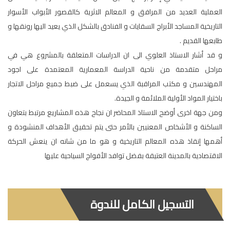
العملية العديد من المرافق و المعالم الاثرية كالقصور الأبواب الأسوار
التاريخية المساجد الأبراج السقايات و الفنادق بالشكل الذي يعيد اليها رونقها و
طابعها القديم .
و قد أشار الاستاذ العلوي الى ان الدراسات المتعلقة بالمشروع هي في
مراحل متقدمة من ناحية الدراسة المعمارية المعتمدة على اجود
المهندسين و مكتب المراقبة الذي يسعمل على ضبط جميع مراحل الاتجار
باختيار المواد الأولية الملائمة و الجيدة.
ومن جهة اخرى أوضح الاستاذ المحاضر ان نجاح هذه المشاريع مرتبط بتعاون
الساكنة و الأشخاص المعنيين بالأمر حتى يتم تحقيق الأهداف المنشودة و
أهمها إنقاذ هذه المعالم التاريخية و هو ما من شانه ان ينعش الحركة
الاقتصادية بالمدينة العتيقة بفضل توافد الأفواج السياحية عليها
التسجيل الكامل للندوة