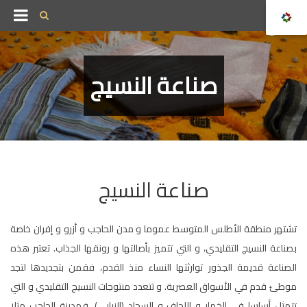
صناعة النسيج
صناعة النسيج
تشتهر منطقة الأطلس المتوسط عموما و مدن الحاجب و أزرو و إفران خاصة
بصناعة النسيج التقليدي، و التي تتميز بأصالتها و رونقها الجذاب. تعتبر هذه
الصناعة قديمة الجذور توارثتها النساء منذ القدم، فقمن بتجديدها لتجد
موطئ قدم في الأسواق العصرية. و تتعدد منتوجات النسيج التقليدي و التي
تتمثل أساسا في الخمار و اللحاف و السجاد (الزرابي). فمدينة الحاجب مثلا