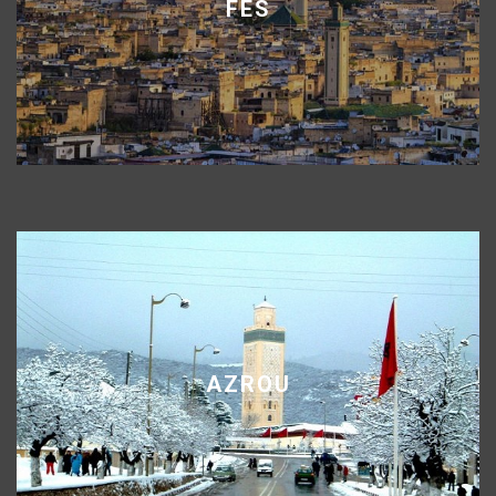
FÈS
AZROU