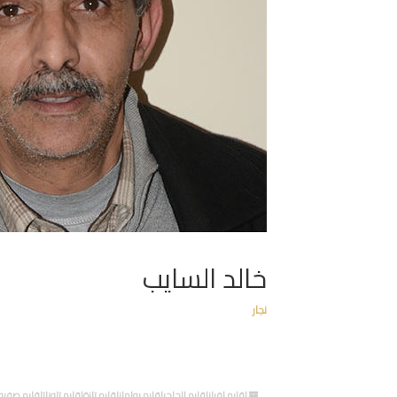
خالد السايب
نجار
إقليم افرانإقليم الحاجبإقليم بولمانإقليم تازةإقليم تاوناتإقليم 