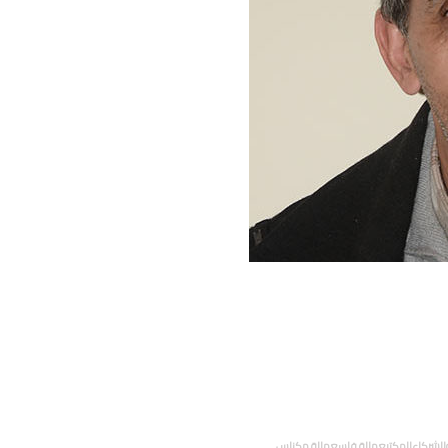
صفروالشركاءالمكتبعمالة فاسعمالة مكناس