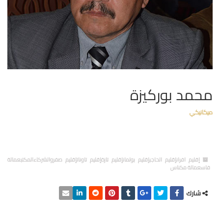
محمد بوركيزة
ميكانيكي
إقليم افرانإقليم الحاجبإقليم بولمانإقليم تازةإقليم تاوناتإقليم صفروالشركاءالمكتبعمالة
فاسعمالة مكناس
شارك