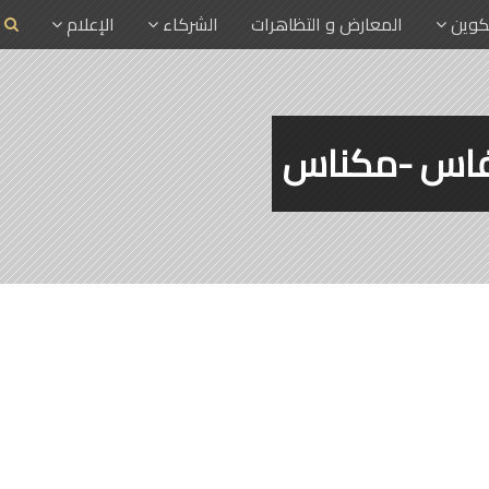
تكوين
المعارض و التظاهرات
الشركاء
الإعلام
ة فاس -مكناس