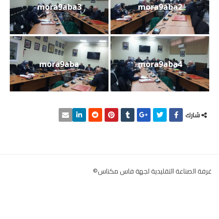
mora9aba3
mora9aba2
mora9aba
mora9aba4
شارك
غرفة الصناعة التقليدية لجهة فاس مكناس©