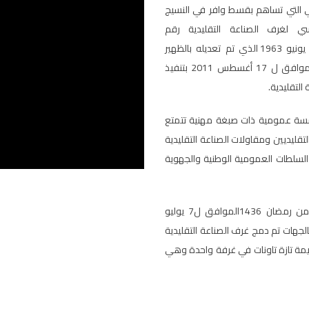
ي التي تساهم بقسط وافر في النسيج
سي لغرف الصناعة التقليدية رقم
1.63.149الصادر بتاريخ 5صفر 1383 الموافق ل28 يونيو 1963 الذي تم تعديله بالظهير
الشريف رقم 1.11.89 الصادر في 16 رمضان 1432 الموافق ل 17 أغسطس 2011 بتنفيذ
سسة عمومية ذات صبغة مهنية تتمتع
تقليديين ومقاولات الصناعة التقليدية
 السلطات العمومية الوطنية والجهوية
وتفعيلا للظهيرالشريف رقم 1.15.83 الصادر في 20 من رمضان 1436الموافق ل7 يوليو
 التنظيمي رقم 111.14 المتعلق بالجهات تم دمج غرف الصناعة التقليدية
ة تازة تاونات في غرفة واحدة وهي