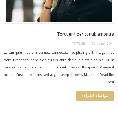
Torquent per conubia nostra
15 أبريل، 2016
TRAVEL
Lorem ipsum dolor sit amet, consectetur adipiscing elit. Integer nec
odio. Praesent libero. Sed cursus ante dapibus diam. Sed nisi. Nulla
quis sem at nibh elementum imperdiet. Duis sagittis ipsum. Praesent
mauris. Fusce nec tellus sed augue semper porta. Mauris … Read the
rest
مواصلة القراءة