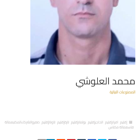
محمد العلوشي
المصنوعات النباتية
إقليم افرانإقليم الحاجبإقليم بولمانإقليم تازةإقليم تاوناتإقليم صفروالشركاءالمكتبعمالة
فاسعمالة مكناس