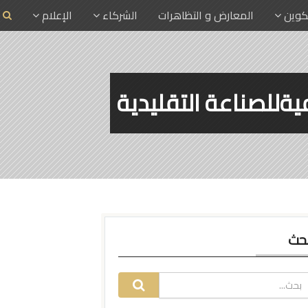
تكوين
المعارض و التظاهرات
الشركاء
الإعلام
ةللصناعة التقليدية
حث