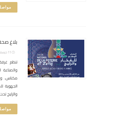
مواصلة
بلاغ صحف
11 ديسمبر، 2019
تنظم غرفة
والصناعة 
مكناس، و
الجهوية لل
والزليج تحت … he rest
مواصلة