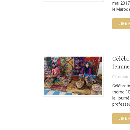
mai 2017,
le Maroc 
LIRE 
Célébra
femme 
18 JUILL
Célébrat
thème ” 
la journ
professeu
LIRE 