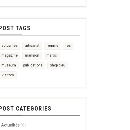
POST TAGS
actualités
artisanat
femme
fès
magazine
mansion
maroc
museum
publications
Shop pleu
Visitors
POST CATEGORIES
Actualités
(6)