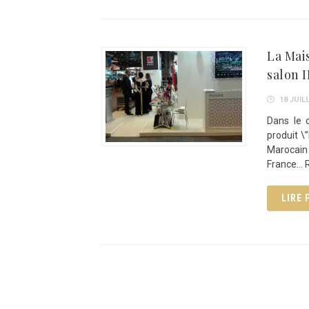
La Mai
salon 
18 JUILL
Dans le 
produit \
Marocain
France… R
LIRE 