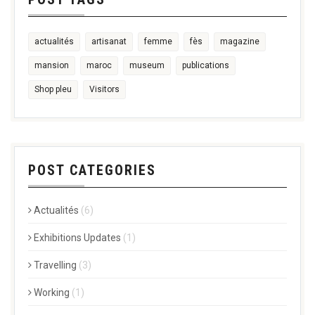
actualités
artisanat
femme
fès
magazine
mansion
maroc
museum
publications
Shop pleu
Visitors
POST CATEGORIES
Actualités
(6)
Exhibitions Updates
(1)
Travelling
(3)
Working
(1)