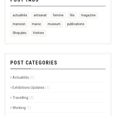
actualités
artisanat
femme
fès
magazine
mansion
maroc
museum
publications
Shop pleu
Visitors
POST CATEGORIES
Actualités
(6)
Exhibitions Updates
(1)
Travelling
(3)
Working
(1)